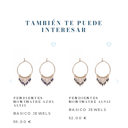
TAMBIÉN TE PUEDE
INTERESAR
S
PENDIENTES
PENDIENTES
P
07
MONTMATRE AZUL
MONTMATRE AL913
B
AL913
BASICO JEWELS
A
BASICO JEWELS
52,00 €
4
59,00 €