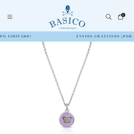
0
PO LIMITADO!
ENVIOS GRATUITOS ¡POR 