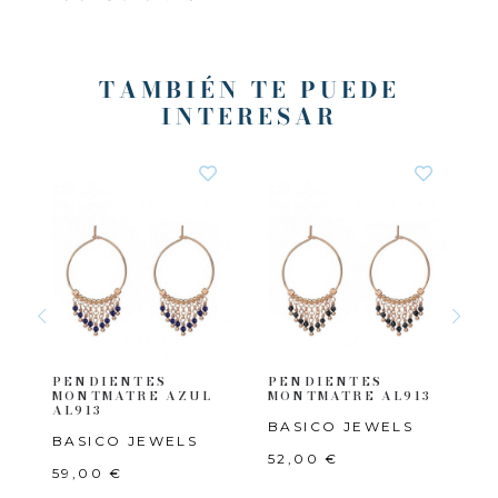
TAMBIÉN TE PUEDE
INTERESAR
S
PENDIENTES
PENDIENTES
P
07
MONTMATRE AZUL
MONTMATRE AL913
B
AL913
BASICO JEWELS
A
BASICO JEWELS
52,00 €
4
59,00 €