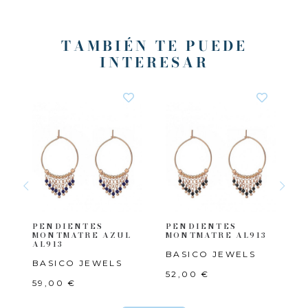
TAMBIÉN TE PUEDE
INTERESAR
S
PENDIENTES
PENDIENTES
P
07
MONTMATRE AZUL
MONTMATRE AL913
B
AL913
BASICO JEWELS
A
BASICO JEWELS
52,00 €
4
59,00 €