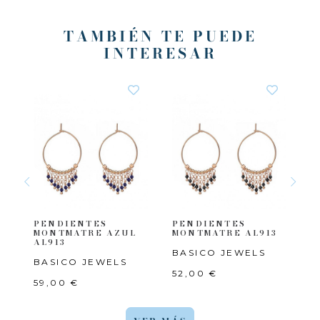
TAMBIÉN TE PUEDE
INTERESAR
S
PENDIENTES
PENDIENTES
P
07
MONTMATRE AZUL
MONTMATRE AL913
B
AL913
BASICO JEWELS
A
BASICO JEWELS
52,00 €
4
59,00 €